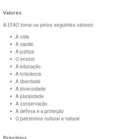
Valores
A EFAO toma-se pelos seguintes valores:
A vida
A saúde
A justiça
O ensino
A educação
A tolerância
A liberdade
A diversidade
A pluralidade
A conservação
A defesa e a proteção
O património cultural e natural
Princípios