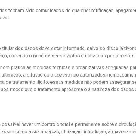
ados tenham sido comunicados de qualquer retificação, apagamen
ível.
 titular dos dados deve estar informado, salvo se disso já tiv
a, correndo o risco de serem vistos e utilizados por terceiros 
r em prática as medidas técnicas e organizativas adequadas pa
al, a alteração, a difusão ou o acesso não autorizados, nomeadame
orma de tratamento ilícito; essas medidas não podem assegurar
o aos riscos que o tratamento apresenta e à natureza dos dados 
possível haver um controlo total e permanente sobre a circulaç
 assim como a sua inserção, utilização, introdução, armazenam