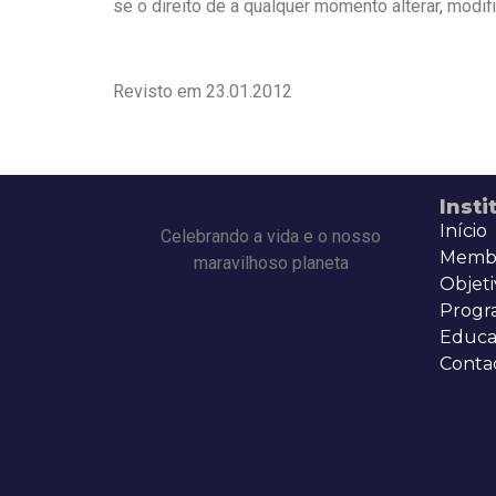
se o direito de a qualquer momento alterar, modifi
Revisto em 23.01.2012
Insti
Início
Celebrando a vida e o nosso
Memb
maravilhoso planeta
Objeti
Progr
Educa
Conta