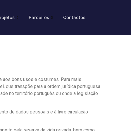
rojetos
Parceiros
Contactos
me aos bons usos e costumes. Para mais
ei, que transpõe para a ordem jurídica portuguesa
ade no território português ou onde a legislação
ento de dados pessoais e à livre circulação
speito pela reserva da vida privada, bem como