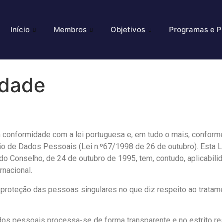
Início
Membros
Objetivos
Programas e P
idade
m conformidade com a lei portuguesa e, em tudo o mais, confor
eção de Dados Pessoais (Lei n.º67/1998 de 26 de outubro). Esta L
o Conselho, de 24 de outubro de 1995, tem, contudo, aplicabilid
rnacional.
 à proteção das pessoas singulares no que diz respeito ao tratam
dos pessoais processa-se de forma transparente e no estrito re