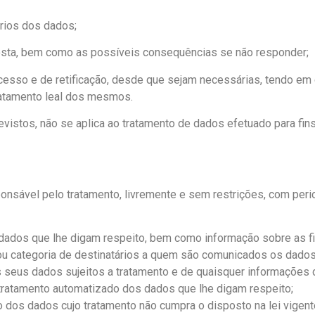
ários dos dados;
sposta, bem como as possíveis consequências se não responder;
acesso e de retificação, desde que sejam necessárias, tendo em 
tratamento leal dos mesmos.
evistos, não se aplica ao tratamento de dados efetuado para fin
sponsável pelo tratamento, livremente e sem restrições, com pe
 dados que lhe digam respeito, bem como informação sobre as fi
 ou categoria de destinatários a quem são comunicados os dados
os seus dados sujeitos a tratamento e de quaisquer informações
 tratamento automatizado dos dados que lhe digam respeito;
io dos dados cujo tratamento não cumpra o disposto na lei vige