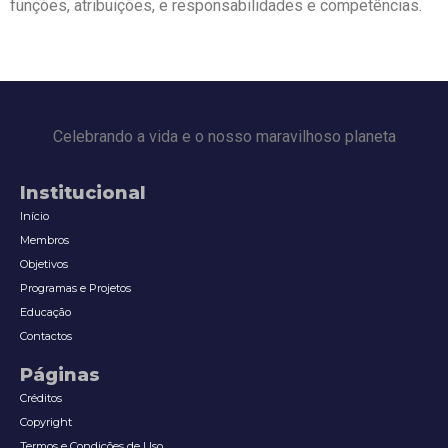
funções, atribuições, e responsabilidades e competências.
Celebrando a vida e o nosso maravilhoso planeta
Institucional
Início
Membros
Objetivos
Programas e Projetos
Educação
Contactos
Páginas
Créditos
Copyright
Termos e Condições de Uso