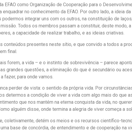
da EFAO como Organização de Cooperação para o Desenvolvimen
a enquadrar no conhecimento da EFAO. Por outro lado, a ideia da
 podermos integrar uns com os outros, na constituição de laços,
 e missão. Todos os membros passam a constituir, deste modo, 
es, a capacidade de realizar trabalho, e as ideias criativas.
os conteúdos presentes neste sítio, e que convido a todos a pr
em final.
is forem, a vida – e o instinto de sobrevivência – parece apon
 as grandes questões, a eliminação do que é secundário ou ace
a fazer, para onde vamos.
 perder de vista: o sentido da própria vida. Por circunstância
 determos a condição de viver a vida com algo mais do que as 
entimento que nos mantém na eterna conquista da vida, no quere
 Como alguém disse, onde termina a alegria de viver começa a so
e, coletivamente, detém os meios e os recursos científico-tec
 uma base de concórdia, de entendimento e de cooperação na vid