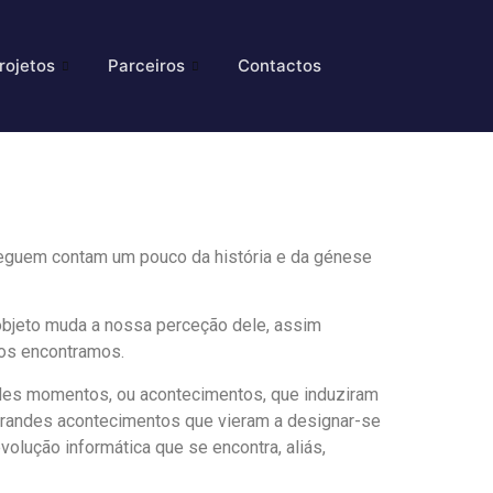
rojetos
Parceiros
Contactos
seguem contam um pouco da história e da génese
o objeto muda a nossa perceção dele, assim
nos encontramos.
ndes momentos, ou acontecimentos, que induziram
s grandes acontecimentos que vieram a designar-se
evolução informática que se encontra, aliás,