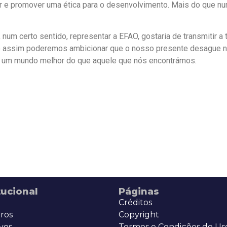
ar e promover uma ética para o desenvolvimento. Mais do que n
 num certo sentido, representar a EFAO, gostaria de transmitir 
a. Só assim poderemos ambicionar que o nosso presente desague 
ão um mundo melhor do que aquele que nós encontrámos.
tucional
Páginas
Créditos
ros
Copyright
vos
Termos e Condições de Us