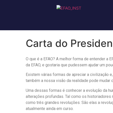
Carta do Presiden
O que é a EFAO? A melhor forma de entender a E
da EFAO, e gostaria que pudessem ajudar um pou
Existem várias formas de apreciar a civilização 
também a nossa visão da realidade pode mudar c
Uma dessas formas é conhecer a evolução da hum
alterações profundas. Tal como os historiadores 
como três grandes revoluções. São elas a revolução
atualmente ainda em curso.