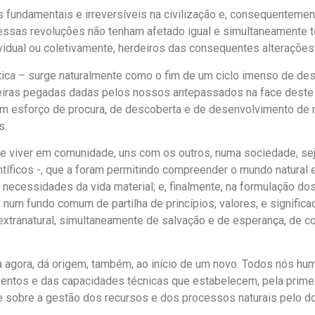
undamentais e irreversíveis na civilização e, consequentement
ue essas revoluções não tenham afetado igual e simultaneamente
idual ou coletivamente, herdeiros das consequentes alterações
ática – surge naturalmente como o fim de um ciclo imenso de d
imeiras pegadas dadas pelos nossos antepassados na face deste
 um esforço de procura, de descoberta e de desenvolvimento de
s.
 viver em comunidade, uns com os outros, numa sociedade, sej
íficos -, que a foram permitindo compreender o mundo natural e
necessidades da vida material; e, finalmente, na formulação do
num fundo comum de partilha de princípios, valores, e significad
xtranatural, simultaneamente de salvação e de esperança, de co
a agora, dá origem, também, ao início de um novo. Todos nós h
ntos e das capacidades técnicas que estabelecem, pela primeira
e sobre a gestão dos recursos e dos processos naturais pelo do