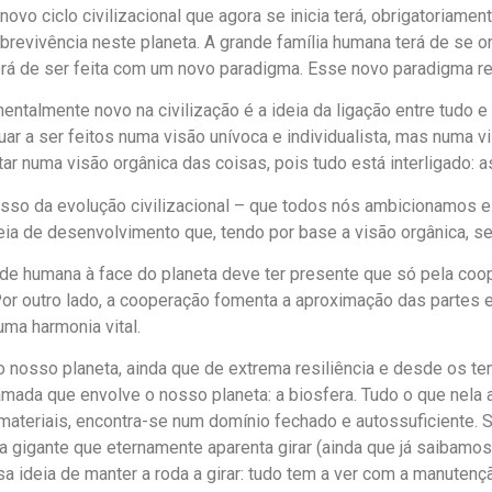
ovo ciclo civilizacional que agora se inicia terá, obrigatoriam
brevivência neste planeta. A grande família humana terá de se or
erá de ser feita com um novo paradigma. Esse novo paradigma r
ntalmente novo na civilização é a ideia da ligação entre tudo e
 a ser feitos numa visão unívoca e individualista, mas numa v
tar numa visão orgânica das coisas, pois tudo está interligado: 
so da evolução civilizacional – que todos nós ambicionamos e
ia de desenvolvimento que, tendo por base a visão orgânica, se
idade humana à face do planeta deve ter presente que só pela c
or outro lado, a cooperação fomenta a aproximação das partes e
ma harmonia vital.
no nosso planeta, ainda que de extrema resiliência e desde os t
mada que envolve o nosso planeta: a biosfera. Tudo o que nela a
s materiais, encontra-se num domínio fechado e autossuficiente
a gigante que eternamente aparenta girar (ainda que já saibamo
a ideia de manter a roda a girar: tudo tem a ver com a manuten