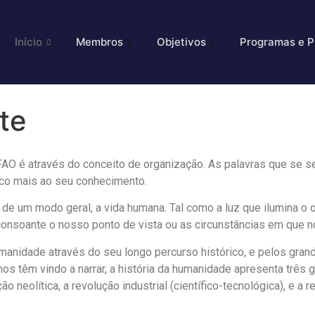
Início
Membros
Objetivos
Programas e P
te
FAO é através do conceito de organização. As palavras que se 
co mais ao seu conhecimento.
e, de um modo geral, a vida humana. Tal como a luz que ilumina 
onsoante o nosso ponto de vista ou as circunstâncias em que 
anidade através do seu longo percurso histórico, e pelos gra
nos têm vindo a narrar, a história da humanidade apresenta trê
 neolítica, a revolução industrial (científico-tecnológica), e a r