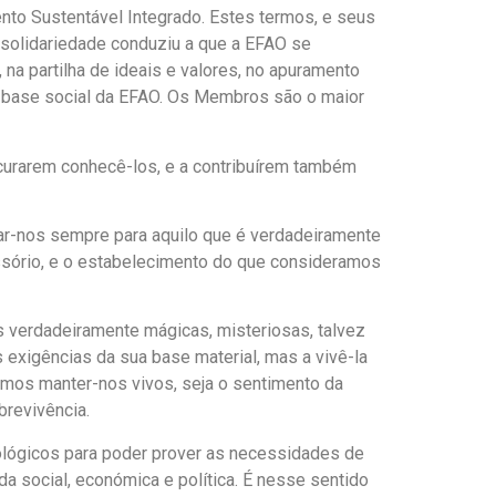
to Sustentável Integrado. Estes termos, e seus
 solidariedade conduziu a que a EFAO se
 na partilha de ideais e valores, no apuramento
a base social da EFAO. Os Membros são o maior
ocurarem conhecê-los, e a contribuírem também
tar-nos sempre para aquilo que é verdadeiramente
ssório, e o estabelecimento do que consideramos
s verdadeiramente mágicas, misteriosas, talvez
exigências da sua base material, mas a vivê-la
rmos manter-nos vivos, seja o sentimento da
brevivência.
nológicos para poder prover as necessidades de
a social, económica e política. É nesse sentido