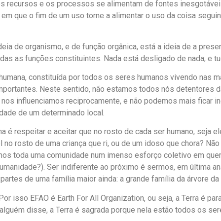
 recursos e os processos se alimentam de fontes inesgotáveis, i
 em que o fim de um uso torne a alimentar o uso da coisa seguin
 ideia de organismo, e de função orgânica, está a ideia de a pr
todas as funções constituintes. Nada está desligado de nada; e 
ia humana, constituída por todos os seres humanos vivendo nas 
importantes. Neste sentido, não estamos todos nós detentore
nos influenciamos reciprocamente, e não podemos mais ficar i
dade de um determinado local.
 é respeitar e aceitar que no rosto de cada ser humano, seja ele
l no rosto de uma criança que ri, ou de um idoso que chora? Não
emos toda uma comunidade num imenso esforço coletivo em quer
humanidade?). Ser indiferente ao próximo é sermos, em última aná
artes de uma família maior ainda: a grande família da árvore da 
Por isso EFAO é Earth For All Organization, ou seja, a Terra é p
o alguém disse, a Terra é sagrada porque nela estão todos os se