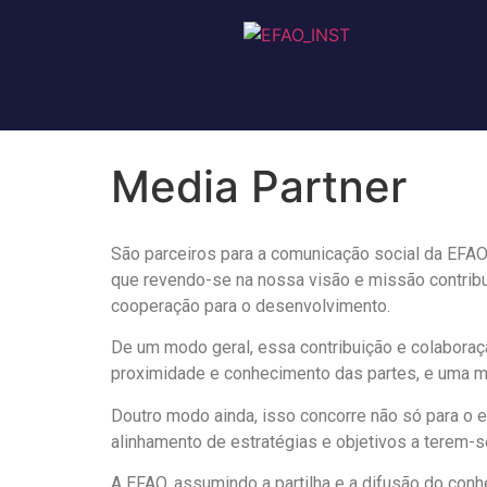
Media Partner
São parceiros para a comunicação social da EFAO 
que revendo-se na nossa visão e missão contribu
cooperação para o desenvolvimento.
De um modo geral, essa contribuição e colabora
proximidade e conhecimento das partes, e uma me
Doutro modo ainda, isso concorre não só para o 
alinhamento de estratégias e objetivos a terem-s
A EFAO, assumindo a partilha e a difusão do con