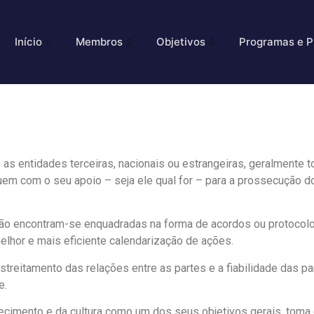
Início
Membros
Objetivos
Programas e P
as entidades terceiras, nacionais ou estrangeiras, geralmente 
em com o seu apoio – seja ele qual for – para a prossecução do
ção encontram-se enquadradas na forma de acordos ou protocol
lhor e mais eficiente calendarização de ações.
estreitamento das relações entre as partes e a fiabilidade das
e.
hecimento e da cultura como um dos seus objetivos gerais, tom