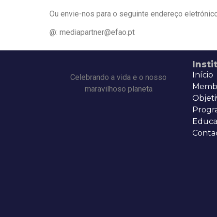
Ou envie-nos para o seguinte endereço eletrónico
@: mediapartner@efao.pt
Insti
Início
Celebrando a vida e o nosso
Memb
maravilhoso planeta
Objeti
Progr
Educa
Conta