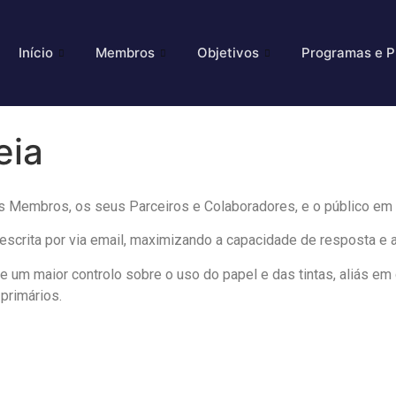
Início
Membros
Objetivos
Programas e P
eia
s Membros, os seus Parceiros e Colaboradores, e o público em 
escrita por via email, maximizando a capacidade de resposta e a 
e um maior controlo sobre o uso do papel e das tintas, aliás e
primários.